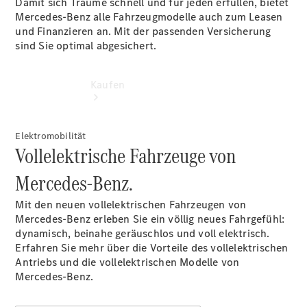
Damit sich Träume schnell und für jeden erfüllen, bietet
Mercedes-Benz alle Fahrzeugmodelle auch zum Leasen
und Finanzieren an. Mit der passenden Versicherung
sind Sie optimal abgesichert.
Kaufen
Elektromobilität
Vollelektrische Fahrzeuge von
Mercedes-Benz.
Übersicht
Mit den neuen vollelektrischen Fahrzeugen von
Modellübersicht
Mercedes-Benz erleben Sie ein völlig neues Fahrgefühl:
Konfigurator
dynamisch, beinahe geräuschlos und voll elektrisch.
Probefahrt
Erfahren Sie mehr über die Vorteile des vollelektrischen
buchen
Antriebs und die vollelektrischen Modelle von
Online
Mercedes-Benz.
Store
Gebrauchtwagen