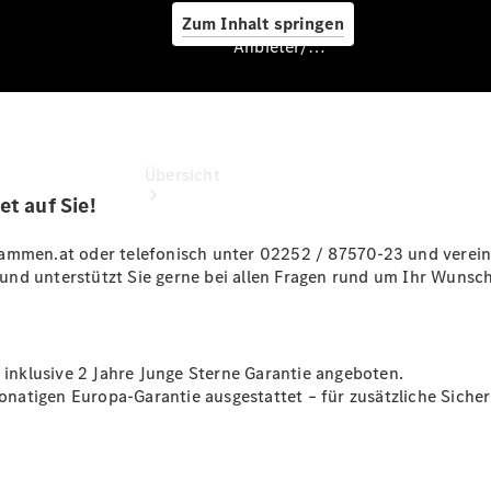
Zum Inhalt springen
Anbieter/Datenschutz
Anbieter/Datenschutz
Übersicht
t auf Sie!
rammen.at oder telefonisch unter 02252 / 87570-23 und verein
und unterstützt Sie gerne bei allen Fragen rund um Ihr Wunsc
Startseite
n inklusive 2 Jahre Junge Sterne Garantie angeboten.
Kontakt
atigen Europa-Garantie ausgestattet – für zusätzliche Sicher
Standortsuche