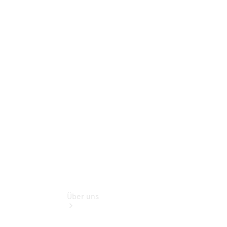
Reifen, Teile
& Zubehör
Garantie
Pannen- &
Unfallhilfe
Digitale
Extras
Betriebsanleitungen
Rückrufe
Über uns